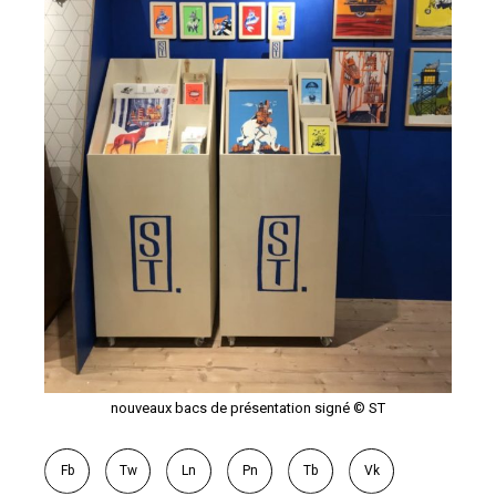
nouveaux bacs de présentation signé © ST
Fb
Tw
Ln
Pn
Tb
Vk