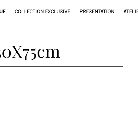
UE
COLLECTION EXCLUSIVE
PRÉSENTATION
ATELI
sages 37X17cm
collection Je vois la vie en
vosges
 30X75cm
es 30x40cm
es 20x60cm
e 25X75cm
e 30X75cm
mats