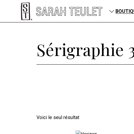
BOUTIQ
petits pay
Sérigraphie
Sérigraphi
Sérigraphi
Sérigraphi
Sérigraphi
Grands for
Voici le seul résultat