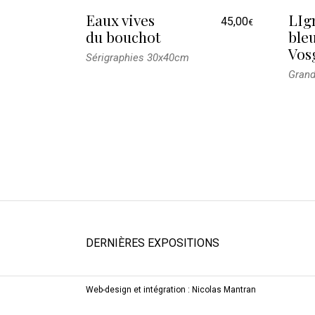
Eaux vives
LIg
45,00
€
du bouchot
ble
Vos
Sérigraphies 30x40cm
Grand
DERNIÈRES EXPOSITIONS
Web-design et intégration :
Nicolas Mantran