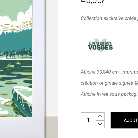
45,00
€
Collection exclusive créée 
Affiche 30X40 cm imprimée
création originale signée 
Affiche livrée sous packa
La femme du lac de longem
AJOUT