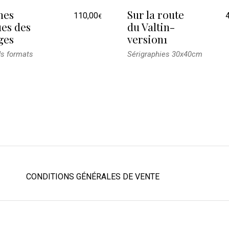
nes
Sur la route
110,00
€
ues des
du Valtin-
ges
version1
s formats
Sérigraphies 30x40cm
CONDITIONS GÉNÉRALES DE VENTE