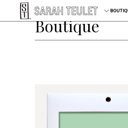
BOUTIQ
Boutique
petits pay
Sérigraphi
Sérigraphi
Sérigraphi
Sérigraphi
Grands for