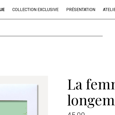
UE
COLLECTION EXCLUSIVE
PRÉSENTATION
ATELI
sages 37X17cm
collection Je vois la vie en
vosges
es 30x40cm
es 20x60cm
e 25X75cm
e 30X75cm
mats
La fem
longem