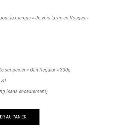
pour la marque « Je vois la vie en Vosges »
 sur papier « Olin Regular » 300g
© ST
ging (sans encadrement)
er quantity
ER AU PANIER